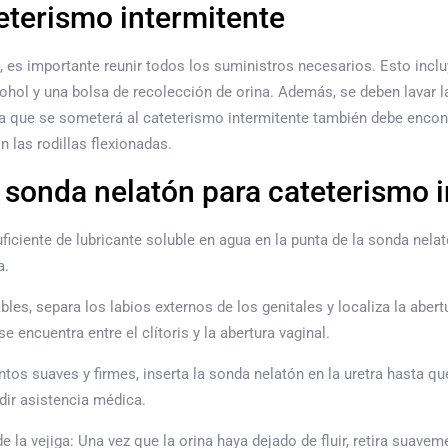
eterismo intermitente
 es importante reunir todos los suministros necesarios. Esto incluy
ohol y una bolsa de recolección de orina. Además, se deben lavar 
na que se someterá al cateterismo intermitente también debe enco
n las rodillas flexionadas.
 sonda nelatón para cateterismo 
iciente de lubricante soluble en agua en la punta de la sonda nelató
a.
les, separa los labios externos de los genitales y localiza la abert
e encuentra entre el clítoris y la abertura vaginal.
s suaves y firmes, inserta la sonda nelatón en la uretra hasta que
dir asistencia médica.
 la vejiga: Una vez que la orina haya dejado de fluir, retira suavem