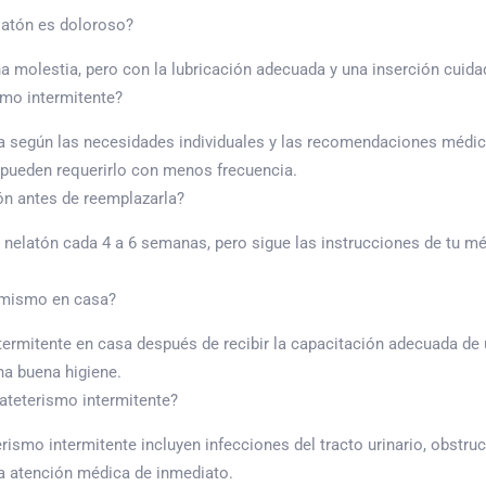
latón es doloroso?
a molestia, pero con la lubricación adecuada y una inserción cuid
smo intermitente?
ría según las necesidades individuales y las recomendaciones médi
s pueden requerirlo con menos frecuencia.
ón antes de reemplazarla?
nelatón cada 4 a 6 semanas, pero sigue las instrucciones de tu mé
o mismo en casa?
termitente en casa después de recibir la capacitación adecuada de 
na buena higiene.
ateterismo intermitente?
smo intermitente incluyen infecciones del tracto urinario, obstrucc
a atención médica de inmediato.