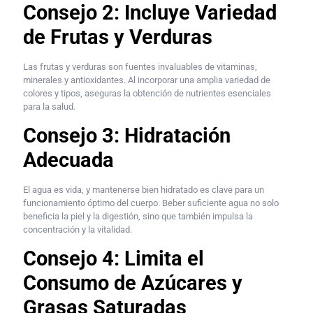
Consejo 2: Incluye Variedad
de Frutas y Verduras
Las frutas y verduras son fuentes invaluables de vitaminas,
minerales y antioxidantes. Al incorporar una amplia variedad de
colores y tipos, aseguras la obtención de nutrientes esenciales
para la salud.
Consejo 3: Hidratación
Adecuada
El agua es vida, y mantenerse bien hidratado es clave para un
funcionamiento óptimo del cuerpo. Beber suficiente agua no solo
beneficia la piel y la digestión, sino que también impulsa la
concentración y la vitalidad.
Consejo 4: Limita el
Consumo de Azúcares y
Grasas Saturadas